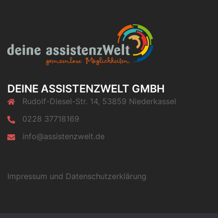
DEINE ASSISTENZWELT GMBH
Rudolf-Diesel-Str. 14, 53859 Niederkassel
0228 37718169
info@assistenzwelt.de
Impressum und Datenschutzerklärung